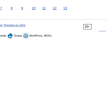
7
8
9
10
11
12
13
ка
,
Реклама на сайте
18+
omla,
Drupal,
WordPress, MODx.