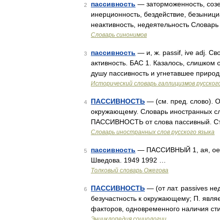
пассивность
— заторможенность, созер
2
инерционность, бездействие, безынициа
неактивность, недеятельность Словарь
Словарь синонимов
пассивность
— и, ж. passif, ive adj. 
3
активность. БАС 1. Казалось, слишком 
душу пассивность и угнетавшее природ
Исторический словарь галлицизмов русског
ПАССИВНОСТЬ
— (см. пред. слово). 
4
окружающему. Словарь иностранных сло
ПАССИВНОСТЬ от слова пассивный. Ст
Словарь иностранных слов русского языка
пассивность
— ПАССИВНЫЙ 1, ая, ое; 
5
Шведова. 1949 1992 …
Толковый словарь Ожегова
ПАССИВНОСТЬ
— (от лат. passives нед
6
безучастность к окружающему; П. являе
факторов, одновременного наличия с
Энциклопедия социологии