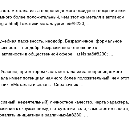
часть металла из за непроницаемого оксидного покрытия или
много более положительный, чем этот же металл в активном
/eng a.html] Тематики металлургия в&#8230; …
ужебная пассивность. неодобр. Безразличное, формальное
сивность. неодобр. Безразличное отношение к
е активности в общественной сфере. ◘ Из за&#8230; …
 Условие, при котором часть металла из за непроницаемого
иала имеет потенциал намного более положительный, чем этот
очник: «Металлы и сплавы. Справочник …
ассивный, недеятельный) личностное качество, черта характера,
зличии к окружающему, в отсутствии воли, самостоятельности,
роявлять инициативу в различных&#8230; …