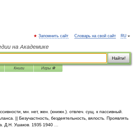
Запомнить сайт
Словарь на свой сайт
RU
едии на Академике
Найти!
Книги
Игры ⚽
ности, мн. нет, жен. (книжн.). отвлеч. сущ. к пассивный.
ланса. || Безучастность, бездеятельность, вялость. Проявлять
а. Д.Н. Ушаков. 1935 1940 …