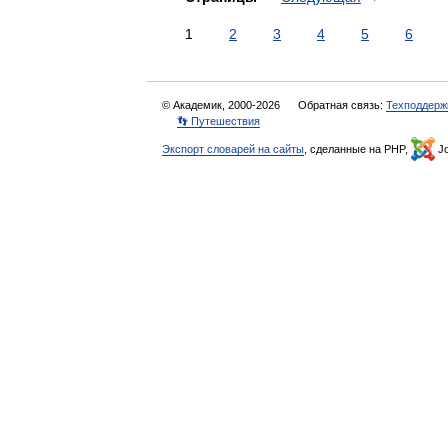
1
2
3
4
5
6
© Академик, 2000-2026
Обратная связь:
Техподдерж
👣 Путешествия
Экспорт словарей на сайты
, сделанные на PHP,
Jo