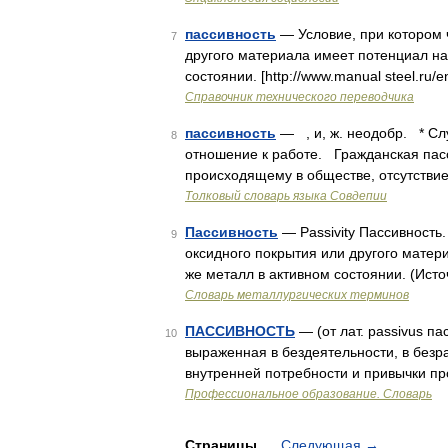
пассивность
— Условие, при котором 
7
другого материала имеет потенциал на
состоянии. [http://www.manual steel.ru
Справочник технического переводчика
пассивность
— , и, ж. неодобр. * Сл
8
отношение к работе. Гражданская пас
происходящему в обществе, отсутстви
Толковый словарь языка Совдепии
Пассивность
— Passivity Пассивность.
9
оксидного покрытия или другого матер
же металл в активном состоянии. (Ист
Словарь металлургических терминов
ПАССИВНОСТЬ
— (от лат. passivus п
10
выраженная в бездеятельности, в безра
внутренней потребности и привычки п
Профессиональное образование. Словарь
Страницы
Следующая
→