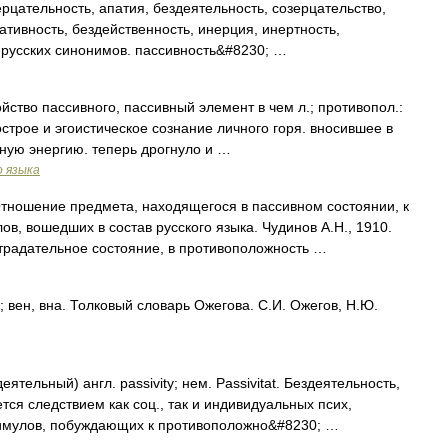
цательность, апатия, бездеятельность, созерцательство,
тивность, бездейственность, инерция, инертность,
 русских синонимов. пассивность&#8230; …
Свойство пассивного, пассивный элемент в чем л.; противопол.:
острое и эгоистическое сознание личного горя. вносившее в
ную энергию. теперь дрогнуло и …
о языка
Отношение предмета, находящегося в пассивном состоянии, к
в, вошедших в состав русского языка. Чудинов А.Н., 1910.
радательное состояние, в противоположность …
вен, вна. Толковый словарь Ожегова. С.И. Ожегов, Н.Ю.
еятельный) англ. passivity; нем. Passivitat. Бездеятельность,
тся следствием как соц., так и индивидуальных псих,
тимулов, побуждающих к противоположно&#8230; …